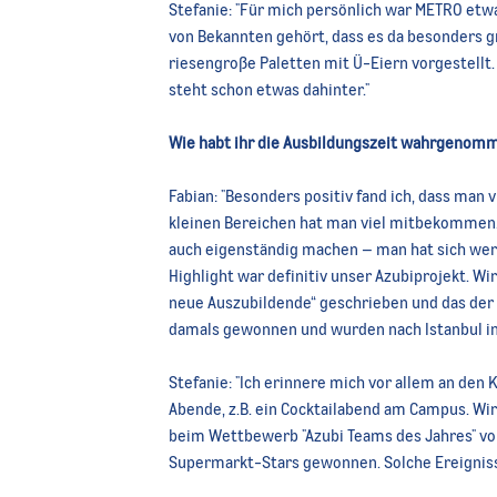
Stefanie:
"Fü
r mich persönlich war METRO etwa
von Bekannten gehört, dass es da besonders g
riesengroße Paletten mit Ü-Eiern vorgestell
steht schon etwas dahinter."
Wie habt ihr die Ausbildungszeit wahrgenom
Fabian:
"Beson
ders positiv fand ich, dass man 
kleinen Bereichen hat man viel mitbekommen.
auch eigenständig machen – man hat sich wert
Highlight war definitiv unser Azubiprojekt.
Wir
neue Auszubildende“ geschrieben und das der 
damals gewonnen und wurden nach Istanbul in
Stefanie:
"Ich
erinnere mich vor allem an den 
Abende, z.B. ein Cocktailabend am Campus. Wi
beim Wettbewerb "Azubi Teams des Jahres" v
Supermarkt-Stars gewonnen. Solche Ereigniss