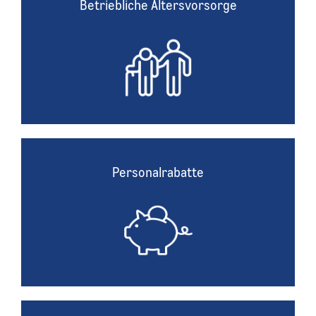
Betriebliche Altersvorsorge
Betriebliche Altersvorsorge
Für die Altersvorsorge aller Mitarbeitenden bieten wir
ein METRO-Zukunftspaket in Kooperation mit einer
Pensionskasse.
Personalrabatte
Personalrabatte
Alle Mitarbeitenden erhalten Rabatte auf unser
Sortiment und zusätzliche Personalkauf-Aktionen.