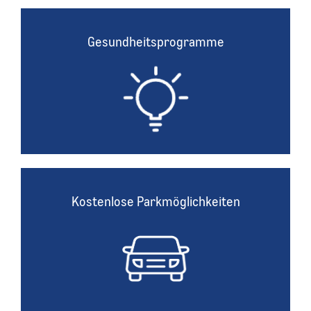
Gesundheitsprogramme
Gesundheitsprogramme
Im Rahmen einer Betriebsvereinbarung setzen wir
unterschiedliche Maßnahmen zur Förderung der
Gesundheit unserer Mitarbeitenden um.
Kostenlose Parkmöglichkeiten
Kostenlose Parkmöglichkeiten
An unserer Unternehmenszentrale, den Großmärkten
und Depots stehen zahlreiche kostenlose Parkplätze zur
Verfügung.