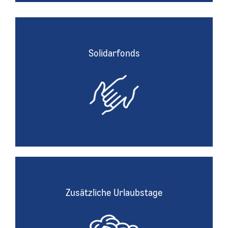
Solidarfonds
Solidarfonds
Unter dem Motto "Kollegen helfen Kollegen" gibt es
einen Solidarfonds, auf den alle Mitarbeitenden in
Notsituationen zugreifen können.
Zusätzliche Urlaubstage
Zusätzliche Urlaubstage
Für besondere Lebensereignisse, wie z.B. die Hochzeit,