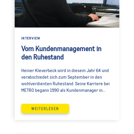
INTERVIEW
Vom Kundenmanagement in
den Ruhestand
Heiner Kleverbeck wird in diesem Jahr 64 und
verabschiedet sich zum September in den
wohlverdienten Ruhestand. Seine Karriere bei
METRO begann 1990 als Kundenmanager in
Recklinghausen. Was folgte, war eine
beeindruckende Laufbahn mit vielen Stationen:
WEITERLESEN
von Sondereinsätzen bei Markteröffnungen im
Osten Deutschlands über Führungsrollen als
Abteilungsleiter bis hin zur Leitung des
Regionalbetriebs in Dortmund.