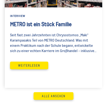
INTERVIEW
METRO ist ein Stück Familie
Seit fast zwei Jahrzehnten ist Chrysostomos „Maki“
Karampasakis Teil von METRO Deutschland. Was mit
einem Praktikum nach der Schule begann, entwickelte
sich zu einer echten Karriere im Großhandel - inklusive
Führungsverantwortung und kontinuierlicher
Weiterbildung. Heute ist Maki Abteilungsleiter im METRO
WEITERLESEN
Großmarkt in Sankt Augustin. Im Interview spricht er
über seinen Weg bei METRO, warum der Großhandel für
ihn alles andere als langweilig ist und wie er bei METRO
nicht nur beruflich, sondern au
ALLE ANSEHEN