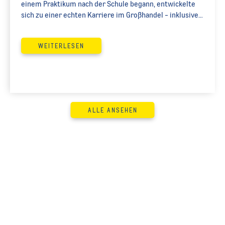
einem Praktikum nach der Schule begann, entwickelte
sich zu einer echten Karriere im Großhandel - inklusive
Führungsverantwortung und kontinuierlicher
Weiterbildung. Heute ist Maki Abteilungsleiter im METRO
WEITERLESEN
Großmarkt in Sankt Augustin. Im Interview spricht er
über seinen Weg bei METRO, warum der Großhandel für
ihn alles andere als langweilig ist und wie er bei METRO
nicht nur beruflich, sondern au
ALLE ANSEHEN
JOBS YOU HAVE SHOWN AN INTEREST IN