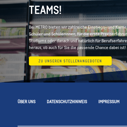
TEAMS!
Bei METRO bieten wir zahlreiche Einstiegs- und Karri
Schüler und Schülerinnen, für die erste Praxiserfahr
Studiums oder danach und natürlich für Berufserfahre
heraus, ob auch für Sie die passende Chance dabei ist!
ZU UNSEREN STELLENANGEBOTEN
ÜBER UNS
DATENSCHUTZHINWEIS
IMPRESSUM