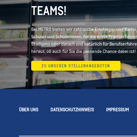
TEAMS!
Bei METRO bieten wir zahlreiche Einstiegs- und Karri
Schüler und Schülerinnen, für die erste Praxiserfahr
Studiums oder danach und natürlich für Berufserfahre
heraus, ob auch für Sie die passende Chance dabei ist!
ZU UNSEREN STELLENANGEBOTEN
ÜBER UNS
DATENSCHUTZHINWEIS
IMPRESSUM